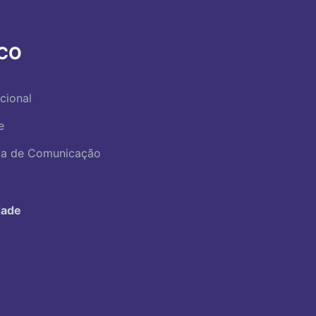
RCO
ucional
e
ica de Comunicação
dade