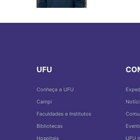
UFU
CO
Conheça a UFU
Exped
Campi
Notíc
Faculdades e Institutos
Comu
Bibliotecas
Event
Hospitais
UFU n