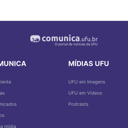
MUNICA
MÍDIAS UFU
iente
UFU em Imagens
ias
UFU em Vídeos
nicados
Podcasts
os
a mídia