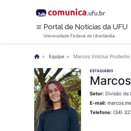
Pular
para
o
conteúdo
Portal de Notícias da UFU
principal
Universidade Federal de Uberlândia
Equipe
Marcos Vinícius Prudent
ESTAGIÁRIO
Marcos 
Setor
Divisão de 
E-mail
marcos.me
Telefone
(34) 3