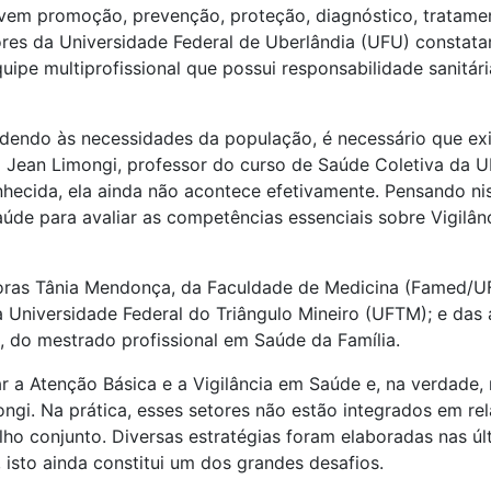
olvem promoção, prevenção, proteção, diagnóstico, tratamen
dores da Universidade Federal de Uberlândia (UFU) consta
pe multiprofissional que possui responsabilidade sanitár
endendo às necessidades da população, é necessário que e
 Jean Limongi, professor do curso de Saúde Coletiva da 
nhecida, ela ainda não acontece efetivamente. Pensando ni
de para avaliar as competências essenciais sobre Vigilânc
ras Tânia Mendonça, da Faculdade de Medicina (Famed/UFU)
da Universidade Federal do Triângulo Mineiro (UFTM); e das
, do mestrado profissional em Saúde da Família.
rar a Atenção Básica e a Vigilância em Saúde e, na verdad
mongi. Na prática, esses setores não estão integrados em r
ho conjunto. Diversas estratégias foram elaboradas nas úl
 isto ainda constitui um dos grandes desafios.