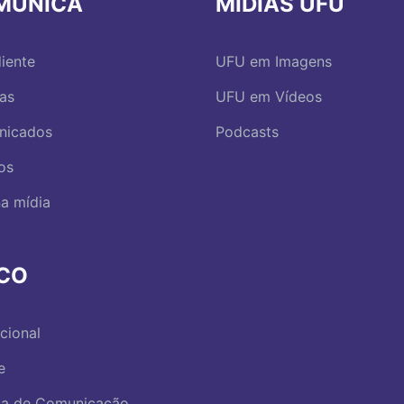
MUNICA
MÍDIAS UFU
iente
UFU em Imagens
ias
UFU em Vídeos
nicados
Podcasts
os
a mídia
RCO
ucional
e
ica de Comunicação