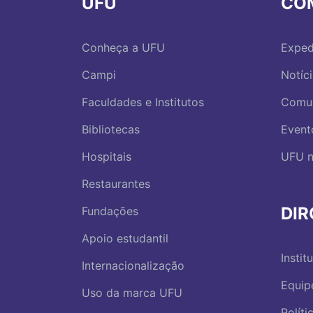
UFU
CO
Conheça a UFU
Exped
Campi
Notíc
Faculdades e Institutos
Comu
Bibliotecas
Event
Hospitais
UFU n
Restaurantes
DI
Fundações
Apoio estudantil
Instit
Internacionalização
Equip
Uso da marca UFU
Polít