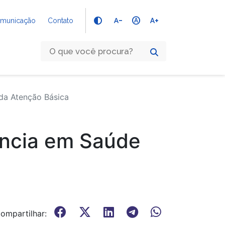
text_decrease
hdr_auto
text_increase
Comunicação
Contato
 da Atenção Básica
lância em Saúde
ompartilhar: