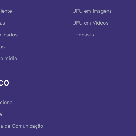
iente
UFU em Imagens
ias
UFU em Vídeos
nicados
Podcasts
os
a mídia
RCO
ucional
e
ica de Comunicação