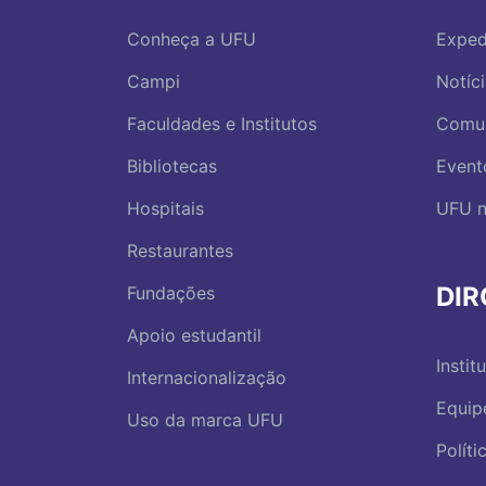
Conheça a UFU
Exped
Campi
Notíc
Faculdades e Institutos
Comu
Bibliotecas
Event
Hospitais
UFU n
Restaurantes
DI
Fundações
Apoio estudantil
Instit
Internacionalização
Equip
Uso da marca UFU
Polít