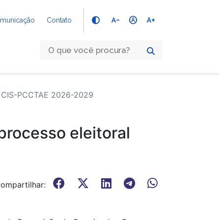
text_decrease
hdr_auto
text_increase
Comunicação
Contato
ral CIS-PCCTAE 2026-2029
processo eleitoral
ompartilhar: