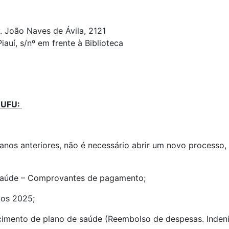
:
v. João Naves de Ávila, 2121
uí, s/nº em frente à Biblioteca
I UFU:
os anteriores, não é necessário abrir um novo processo, b
à saúde – Comprovantes de pagamento;
tos 2025;
rcimento de plano de saúde (Reembolso de despesas. Inden