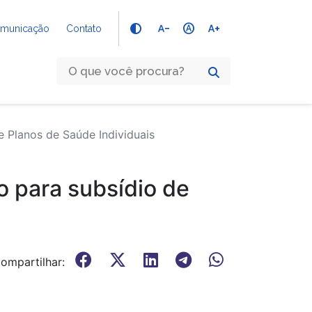
text_decrease
hdr_auto
text_increase
Comunicação
Contato
Planos de Saúde Individuais
 para subsídio de
ompartilhar: