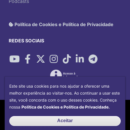
Podcasts
Política de Cookies e Política de Privacidade
REDES SOCIAIS
Este site usa cookies para nos ajudar a oferecer uma
melhor experiência ao visitar-nos. Ao continuar a usar este
site, você concorda com o uso desses cookies. Conheça
Copyright©
2026
Universidade Federal
nossa
Política de Cookies e Política de Privacidade.
Uberlândia.
Desenvolvido por
Centro de Tecnologia da
Aceitar
Informação e Comunicação
com o CMS de