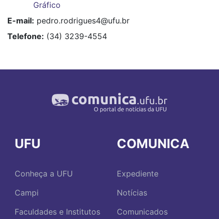
Gráfico
E-mail
pedro.rodrigues4@ufu.br
Telefone
(34) 3239-4554
UFU
COMUNICA
Conheça a UFU
Expediente
Campi
Notícias
Faculdades e Institutos
Comunicados