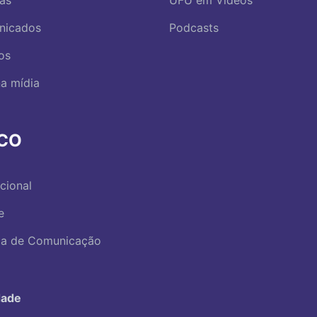
ias
UFU em Vídeos
nicados
Podcasts
os
a mídia
RCO
ucional
e
ica de Comunicação
dade