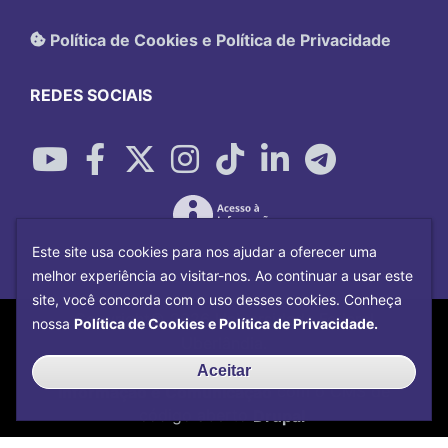
Política de Cookies e Política de Privacidade
REDES SOCIAIS
Este site usa cookies para nos ajudar a oferecer uma
melhor experiência ao visitar-nos. Ao continuar a usar este
site, você concorda com o uso desses cookies. Conheça
Copyright©
2026
Universidade Federal
nossa
Política de Cookies e Política de Privacidade.
Uberlândia.
Desenvolvido por
Centro de Tecnologia da
Aceitar
Informação e Comunicação
com o CMS de
código aberto
Drupal
.