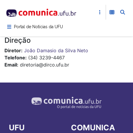
Pular
para
o
conteúdo
Portal de Notícias da UFU
principal
Direção
Diretor
João Damasio da Silva Neto
Telefone
(34) 3239-4467
Email
diretoria@dirco.ufu.br
UFU
COMUNICA