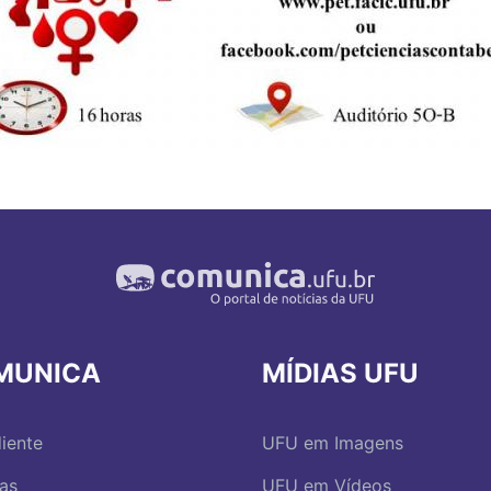
MUNICA
MÍDIAS UFU
iente
UFU em Imagens
ias
UFU em Vídeos