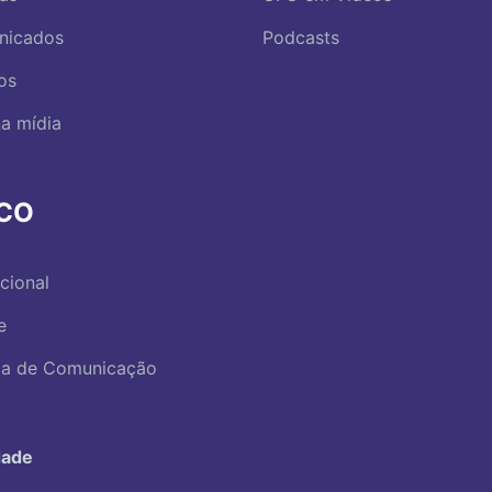
nicados
Podcasts
os
a mídia
RCO
ucional
e
ica de Comunicação
dade