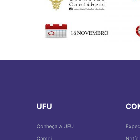
UFU
CO
Conheça a UFU
Exped
Campi
Notíc