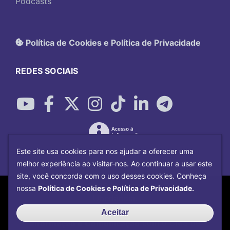
Podcasts
Política de Cookies e Política de Privacidade
REDES SOCIAIS
Este site usa cookies para nos ajudar a oferecer uma
melhor experiência ao visitar-nos. Ao continuar a usar este
site, você concorda com o uso desses cookies. Conheça
Copyright©
2026
Universidade Federal
nossa
Política de Cookies e Política de Privacidade.
Uberlândia.
Desenvolvido por
Centro de Tecnologia da
Aceitar
Informação e Comunicação
com o CMS de