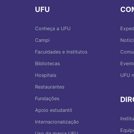
UFU
CO
Conheça a UFU
Exped
Campi
Notíc
Faculdades e Institutos
Comu
Bibliotecas
Event
Hospitais
UFU n
Restaurantes
DI
Fundações
Apoio estudantil
Instit
Internacionalização
Equip
Uso da marca UFU