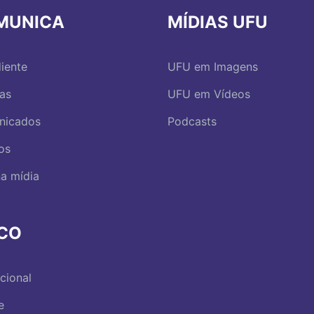
MUNICA
MÍDIAS UFU
iente
UFU em Imagens
ias
UFU em Vídeos
nicados
Podcasts
os
a mídia
RCO
ucional
e