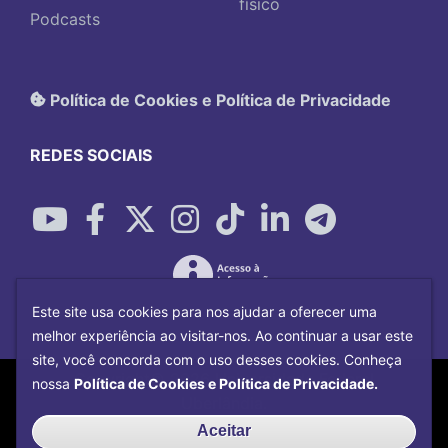
físico
Podcasts
Política de Cookies e Política de Privacidade
REDES SOCIAIS
Este site usa cookies para nos ajudar a oferecer uma
melhor experiência ao visitar-nos. Ao continuar a usar este
site, você concorda com o uso desses cookies. Conheça
Copyright©
2026
Universidade Federal
nossa
Política de Cookies e Política de Privacidade.
Uberlândia.
Desenvolvido por
Centro de Tecnologia da
Aceitar