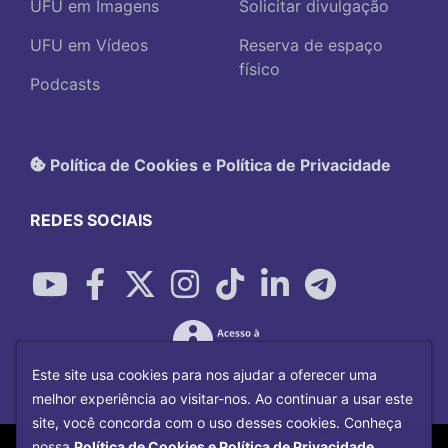
UFU em Imagens
Solicitar divulgação
UFU em Vídeos
Reserva de espaço
físico
Podcasts
Política de Cookies e Política de Privacidade
REDES SOCIAIS
Este site usa cookies para nos ajudar a oferecer uma
melhor experiência ao visitar-nos. Ao continuar a usar este
site, você concorda com o uso desses cookies. Conheça
Copyright©
2026
Universidade Federal
nossa
Política de Cookies e Política de Privacidade.