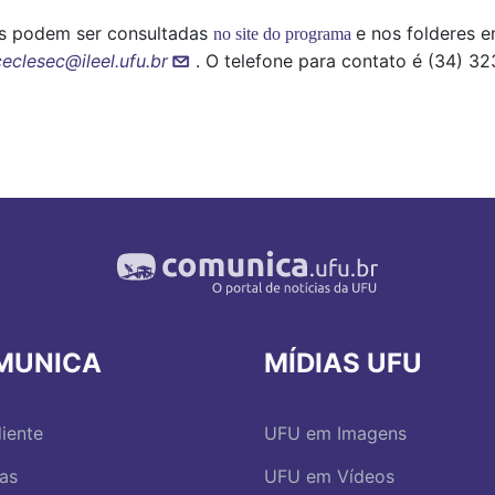
os podem ser consultadas
e nos folderes 
no site do programa
ceclesec@ileel.ufu.br
. O telefone para contato é (34) 3
MUNICA
MÍDIAS UFU
iente
UFU em Imagens
ias
UFU em Vídeos