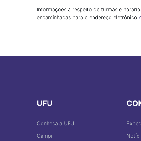
Informações a respeito de turmas e horári
encaminhadas para o endereço eletrônico
UFU
CO
Conheça a UFU
Exped
Campi
Notíc