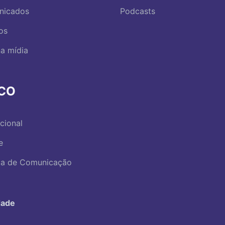
nicados
Podcasts
os
a mídia
RCO
ucional
e
ica de Comunicação
dade