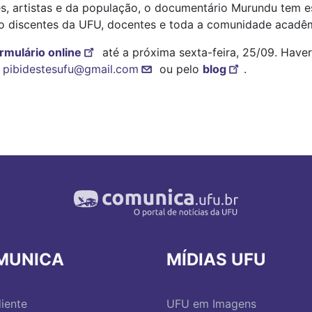
es, artistas e da população, o documentário Murundu tem 
co discentes da UFU, docentes e toda a comunidade acadê
rmulário online
até a próxima sexta-feira, 25/09. Haver
l
pibidestesufu@gmail.com
ou pelo
blog
.
MUNICA
MÍDIAS UFU
iente
UFU em Imagens