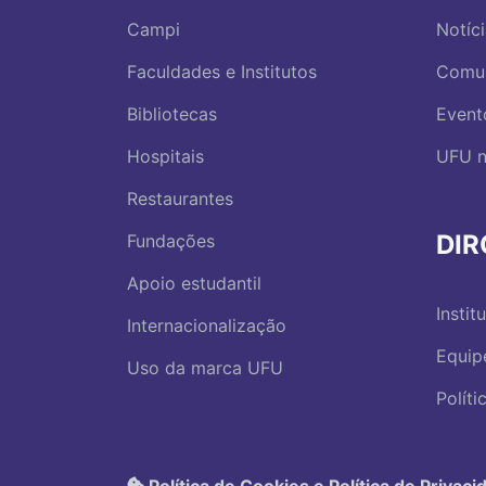
Campi
Notíc
Faculdades e Institutos
Comu
Bibliotecas
Event
Hospitais
UFU n
Restaurantes
DI
Fundações
Apoio estudantil
Instit
Internacionalização
Equip
Uso da marca UFU
Polít
Política de Cookies e Política de Privaci