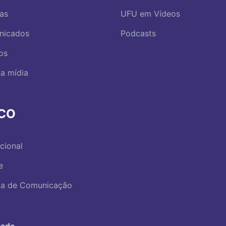
ias
UFU em Vídeos
nicados
Podcasts
os
a mídia
RCO
ucional
e
ica de Comunicação
dade