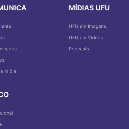
MUNICA
MÍDIAS UFU
iente
UFU em Imagens
ias
UFU em Vídeos
nicados
Podcasts
os
a mídia
RCO
ucional
e