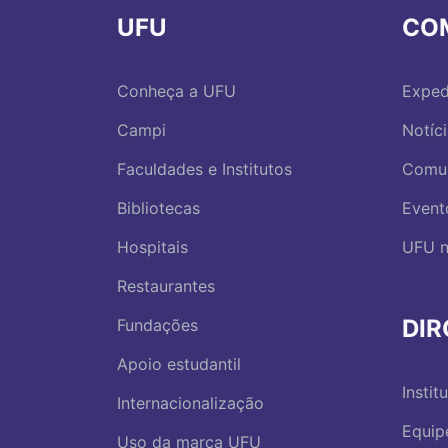
UFU
CO
Conheça a UFU
Exped
Campi
Notíc
Faculdades e Institutos
Comu
Bibliotecas
Event
Hospitais
UFU n
Restaurantes
DI
Fundações
Apoio estudantil
Instit
Internacionalização
Equip
Uso da marca UFU