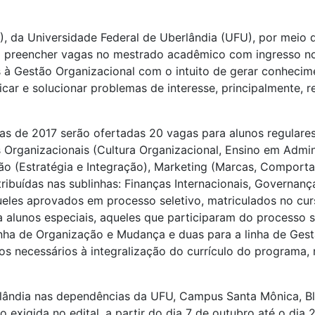
, da Universidade Federal de Uberlândia (UFU), por mei
a preencher vagas no mestrado acadêmico com ingresso no i
à Gestão Organizacional com o intuito de gerar conhecim
car e solucionar problemas de interesse, principalmente, 
as de 2017 serão ofertadas 20 vagas para alunos regulare
 Organizacionais (Cultura Organizacional, Ensino em Admin
ção (Estratégia e Integração), Marketing (Marcas, Comport
tribuídas nas sublinhas: Finanças Internacionais, Governan
ueles aprovados em processo seletivo, matriculados no cur
a alunos especiais, aqueles que participaram do processo 
 linha de Organização e Mudança e duas para a linha de Ges
os necessários à integralização do currículo do programa
rlândia nas dependências da UFU, Campus Santa Mônica, Blo
exigida no edital, a partir do dia 7 de outubro até o dia