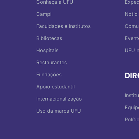
Conheça a UFU
Exped
Campi
Notíc
Faculdades e Institutos
Comu
Bibliotecas
Event
Hospitais
UFU n
Restaurantes
DI
Fundações
Apoio estudantil
Instit
Internacionalização
Equip
Uso da marca UFU
Polít