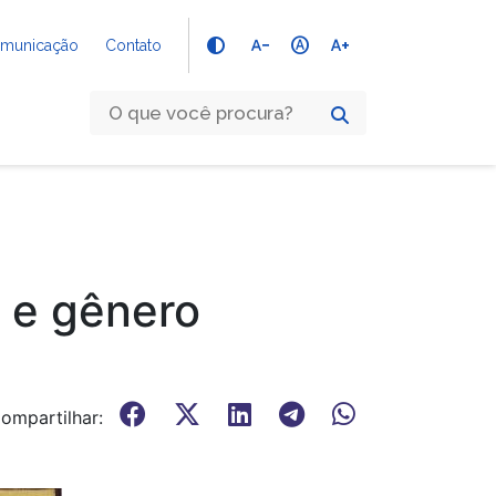
text_decrease
hdr_auto
text_increase
Comunicação
Contato
o e gênero
ompartilhar: