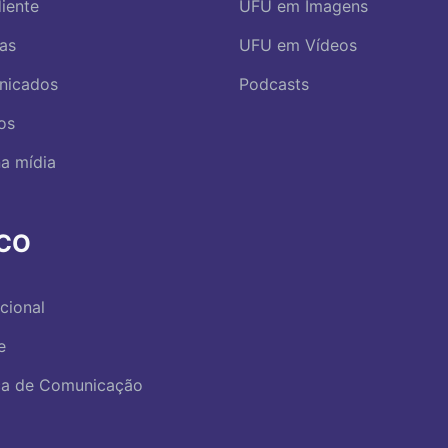
iente
UFU em Imagens
ias
UFU em Vídeos
nicados
Podcasts
os
a mídia
RCO
ucional
e
ica de Comunicação