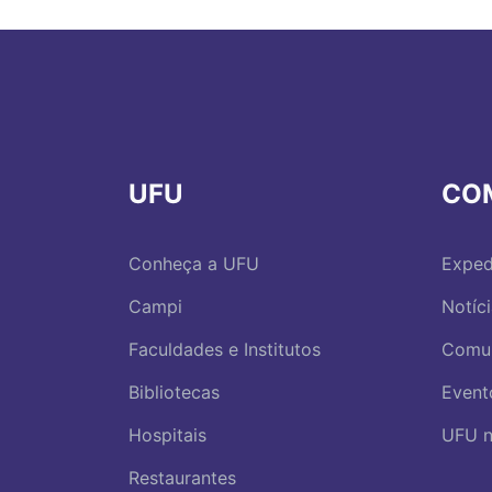
UFU
CO
Conheça a UFU
Exped
Campi
Notíc
Faculdades e Institutos
Comu
Bibliotecas
Event
Hospitais
UFU n
Restaurantes