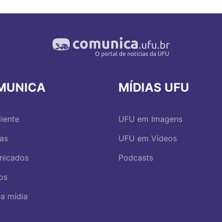
MUNICA
MÍDIAS UFU
iente
UFU em Imagens
ias
UFU em Vídeos
nicados
Podcasts
os
a mídia