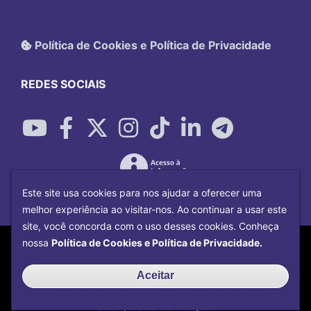
Política de Cookies e Política de Privacidade
REDES SOCIAIS
Este site usa cookies para nos ajudar a oferecer uma
melhor experiência ao visitar-nos. Ao continuar a usar este
site, você concorda com o uso desses cookies. Conheça
Copyright©
2026
Universidade Federal
nossa
Política de Cookies e Política de Privacidade.
Uberlândia.
Desenvolvido por
Centro de Tecnologia da
Aceitar
Informação e Comunicação
com o CMS de
código aberto
Drupal
.