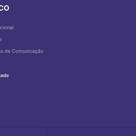
RCO
ucional
e
ica de Comunicação
dade