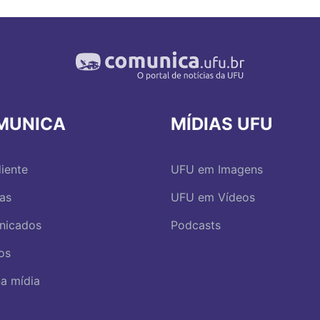
MUNICA
MÍDIAS UFU
iente
UFU em Imagens
ias
UFU em Vídeos
nicados
Podcasts
os
a mídia