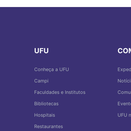
UFU
CO
Conheça a UFU
Exped
Campi
Notíc
Faculdades e Institutos
Comu
Bibliotecas
Event
Hospitais
UFU n
Restaurantes