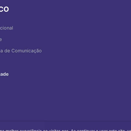
RCO
ucional
e
ica de Comunicação
dade
ma melhor experiência ao visitar-nos. Ao continuar a usar este site,