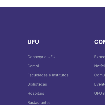
UFU
CO
Conheça a UFU
Exped
Campi
Notíc
Faculdades e Institutos
Comu
Bibliotecas
Event
Hospitais
UFU n
Restaurantes