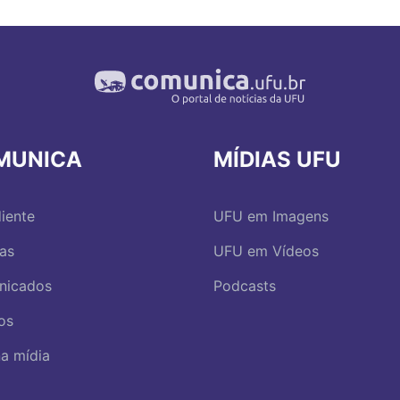
MUNICA
MÍDIAS UFU
iente
UFU em Imagens
ias
UFU em Vídeos
nicados
Podcasts
os
a mídia