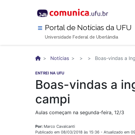
Pular
para
o
conteúdo
Portal de Notícias da UFU
principal
Universidade Federal de Uberlândia
Notícias
Boas-vindas a In
ENTREI NA UFU
Boas-vindas a i
campi
Aulas começam na segunda-feira, 12/3
Por:
Marco Cavalcanti
Publicado em 08/03/2018 às 15:36 - Atualizado em 0