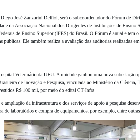
 Diego José Zanzarini Delfiol, será o subcoordenador do Fórum de Dirig
ade da Associação Nacional dos Dirigentes de Instituições de Ensino Su
s Federais de Ensino Superior (IFES) do Brasil. O Fórum é anual e tem o 
icas públicas. Ele também realiza a avaliação das auditorias realizadas 
 Hospital Veterinário da UFU. A unidade ganhou uma nova subestação qu
rasileira de Inovação e Pesquisa, vinculada ao Ministério da Ciência,
vestidos R$ 100 mil, por meio do edital CT-Infra.
 e ampliação da infraestrutura e dos serviços de apoio à pesquisa desenv
rma de laboratórios e compra de equipamentos, por exemplo, entre outras