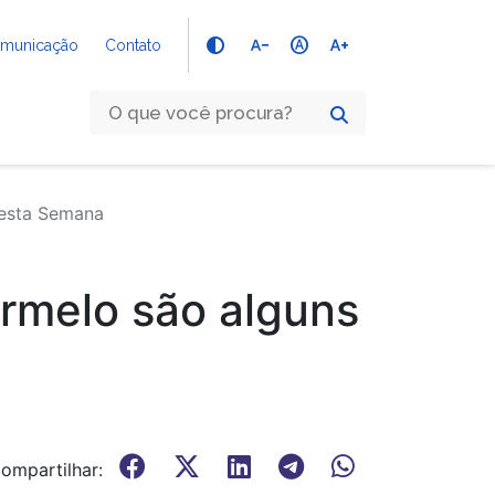
text_decrease
hdr_auto
text_increase
Comunicação
Contato
Desta Semana
rmelo são alguns
ompartilhar: