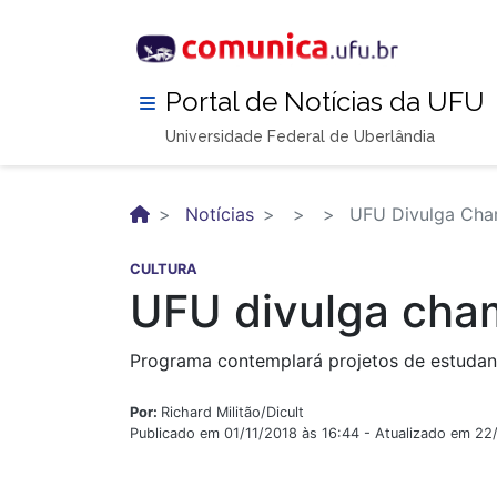
Pular
para
o
conteúdo
Portal de Notícias da UFU
principal
Universidade Federal de Uberlândia
Notícias
UFU Divulga Cham
CULTURA
UFU divulga cham
Programa contemplará projetos de estudante
Por:
Richard Militão/Dicult
Publicado em 01/11/2018 às 16:44 - Atualizado em 2