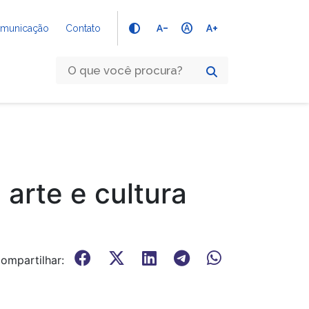
text_decrease
hdr_auto
text_increase
Comunicação
Contato
arte e cultura
ompartilhar: