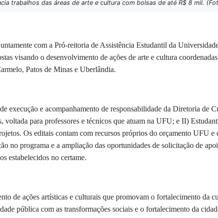
ia trabalhos das áreas de arte e cultura com bolsas de até R$ 8 mil. (Fo
untamente com a Pró-reitoria de Assistência Estudantil da Universidad
ostas visando o desenvolvimento de ações de arte e cultura coordenadas 
armelo, Patos de Minas e Uberlândia.
 de
execução e acompanhamento de responsabilidade da Diretoria de Cu
, voltada para professores e técnicos que atuam na UFU; e II) Estudant
e projetos. Os editais contam com recursos próprios do orçamento UFU e 
ação no programa e a ampliação das oportunidades de solicitação de apo
rios estabelecidos no certame.
nto de ações artísticas e culturais que promovam o fortalecimento da cu
dade pública com as transformações sociais e o fortalecimento da cidad