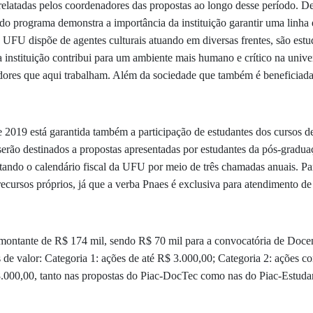
 relatadas pelos coordenadores das propostas ao longo desse período. 
o programa demonstra a importância da instituição garantir uma linha e
UFU dispõe de agentes culturais atuando em diversas frentes, são estu
a instituição contribui para um ambiente mais humano e crítico na univ
ores que aqui trabalham. Além da sociedade que também é beneficiada
 2019 está garantida também a participação de estudantes dos cursos 
rão destinados a propostas apresentadas por estudantes da pós-graduaç
ando o calendário fiscal da UFU por meio de três chamadas anuais. Par
cursos próprios, já que a verba Pnaes é exclusiva para atendimento de
ontante de R$ 174 mil, sendo R$ 70 mil para a convocatória de Docent
ias de valor: Categoria 1: ações de até R$ 3.000,00; Categoria 2: ações 
8.000,00, tanto nas propostas do Piac-DocTec como nas do Piac-Estudan