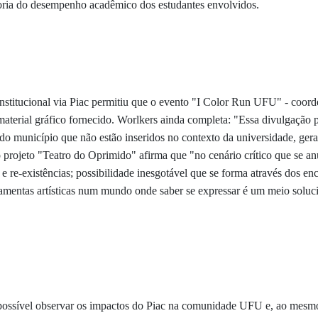
horia do desempenho acadêmico dos estudantes envolvidos.
stitucional via Piac permitiu que o evento
"I Color Run UFU" - coord
terial gráfico fornecido. Worlkers ainda completa: "Essa divulgação p
do município que não estão inseridos no contexto da universidade, ger
 projeto "Teatro do Oprimido" afirma que "no cenário crítico que se a
 e re-existências; possibilidade inesgotável que se forma através dos enc
ramentas artísticas num mundo onde saber se expressar é um meio soluc
 possível observar os impactos do Piac na comunidade UFU e, ao mesmo 