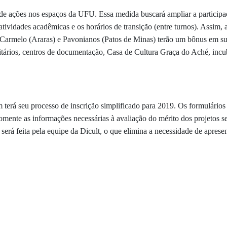
 de ações nos espaços da UFU. Essa medida buscará ampliar a participa
 atividades acadêmicas e os horários de transição (entre turnos). Assim
armelo (Araras) e Pavonianos (Patos de Minas) terão um bônus em sua 
ários, centros de documentação, Casa de Cultura Graça do Aché, inc
erá seu processo de inscrição simplificado para 2019. Os formulários e
omente as informações necessárias à avaliação do mérito dos projetos s
s será feita pela equipe da Dicult, o que elimina a necessidade de apre