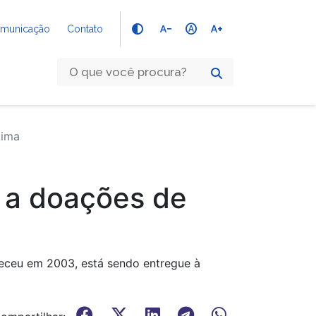
text_decrease
hdr_auto
text_increase
Comunicação
Contato
Lima
 a doações de
aleceu em 2003, está sendo entregue à