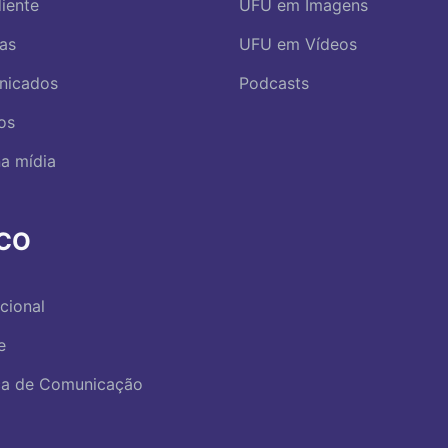
iente
UFU em Imagens
ias
UFU em Vídeos
nicados
Podcasts
os
a mídia
RCO
ucional
e
ica de Comunicação