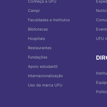
Conheça a UFU
Exped
Campi
Notíc
Faculdades e Institutos
Comu
Bibliotecas
Event
Hospitais
UFU n
Restaurantes
DI
Fundações
Apoio estudantil
Instit
Internacionalização
Equip
Uso da marca UFU
Polít