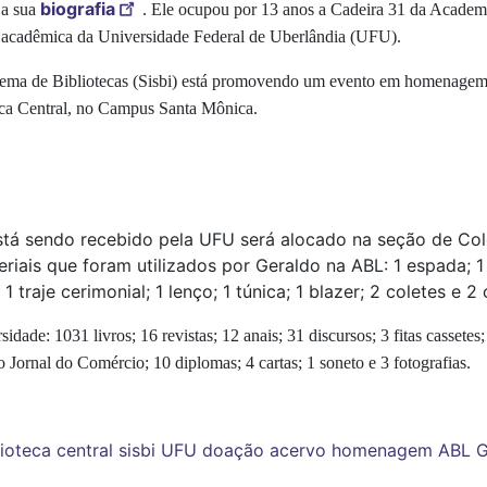
biografia
 a sua
. Ele ocupou por 13 anos a Cadeira 31 da Academ
de acadêmica da Universidade Federal de Uberlândia (UFU).
ema de Bibliotecas (Sisbi) está promovendo um evento em homenagem 
oteca Central, no Campus Santa Mônica.
tá sendo recebido pela UFU será alocado na seção de Cole
ais que foram utilizados por Geraldo na ABL: 1 espada; 1 c
1 traje cerimonial; 1 lenço; 1 túnica; 1 blazer; 2 coletes e 2
rsidade
:
1031 livros; 16 revistas; 12 anais; 31 discursos; 3 fitas casse
do
Jornal do Comércio
;
10 diplomas; 4 cartas; 1 soneto e 3 fotografias.
lioteca central
sisbi
UFU
doação
acervo
homenagem
ABL
G