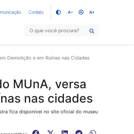
text_decrease
hdr_auto
text_increase
Comunicação
Contato
 em Demolição e em Ruínas nas Cidades
 do MUnA, versa
ínas nas cidades
a fica disponível no site oficial do museu