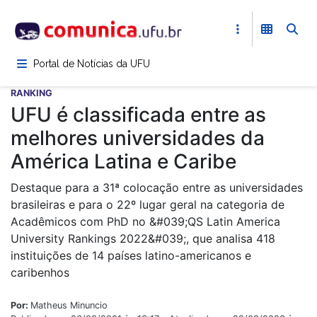
Pular
para
o
conteúdo
Portal de Notícias da UFU
principal
RANKING
UFU é classificada entre as
melhores universidades da
América Latina e Caribe
Destaque para a 31ª colocação entre as universidades
brasileiras e para o 22º lugar geral na categoria de
Acadêmicos com PhD no &#039;QS Latin America
University Rankings 2022&#039;, que analisa 418
instituições de 14 países latino-americanos e
caribenhos
Por:
Matheus Minuncio