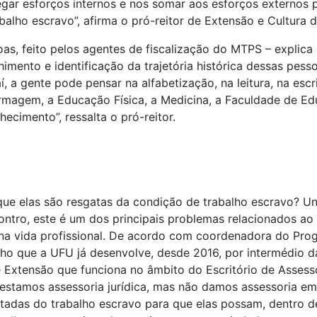
egar esforços internos e nos somar aos esforços externos 
abalho escravo”, afirma o pró-reitor de Extensão e Cultura 
s, feito pelos agentes de fiscalização do MTPS – explica S
lhimento e identificação da trajetória histórica dessas pe
Daí, a gente pode pensar na alfabetização, na leitura, na esc
agem, a Educação Física, a Medicina, a Faculdade de Educa
ecimento”, ressalta o pró-reitor.
ue elas são resgatas da condição de trabalho escravo? Un
contro, este é um dos principais problemas relacionados ao
e na vida profissional. De acordo com coordenadora do Pr
lho que a UFU já desenvolve, desde 2016, por intermédio 
 Extensão que funciona no âmbito do Escritório de Assesso
restamos assessoria jurídica, mas não damos assessoria e
adas do trabalho escravo para que elas possam, dentro d