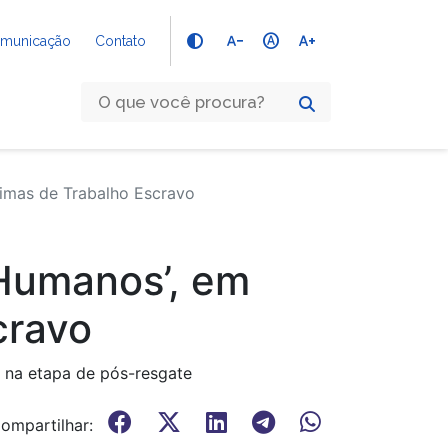
text_decrease
hdr_auto
text_increase
Comunicação
Contato
imas de Trabalho Escravo
Humanos’, em
cravo
, na etapa de pós-resgate
ompartilhar: