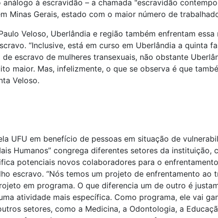
 análogo à escravidão – a chamada "escravidão contemporâ
em Minas Gerais, estado com o maior número de trabalhad
aulo Veloso, Uberlândia e região também enfrentam essa re
ravo. “Inclusive, está em curso em Uberlândia a quinta fa
de escravo de mulheres transexuais, não obstante Uberlân
to maior. Mas, infelizmente, o que se observa é que tamb
nta Veloso.
s pela UFU em benefício de pessoas em situação de vulnerab
“Mais Humanos” congrega diferentes setores da instituição, 
tifica potenciais novos colaboradores para o enfrentamento
ho escravo. “Nós temos um projeto de enfrentamento ao tr
ojeto em programa. O que diferencia um de outro é justam
ma atividade mais específica. Como programa, ele vai gan
 outros setores, como a Medicina, a Odontologia, a Educaç