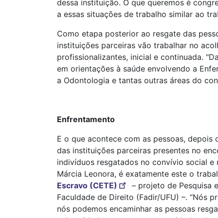
dessa instituição. O que queremos é congr
a essas situações de trabalho similar ao tr
Como etapa posterior ao resgate das pessoa
instituições parceiras vão trabalhar no aco
profissionalizantes, inicial e continuada. "
em orientações à saúde envolvendo a Enferm
a Odontologia e tantas outras áreas do conh
Enfrentamento
E o que acontece com as pessoas, depois q
das instituições parceiras presentes no en
indivíduos resgatados no convívio social 
Márcia Leonora, é exatamente este o traba
Escravo (CETE)
– projeto de Pesquisa e
Faculdade de Direito (Fadir/UFU) –. “Nós p
nós podemos encaminhar as pessoas resgat