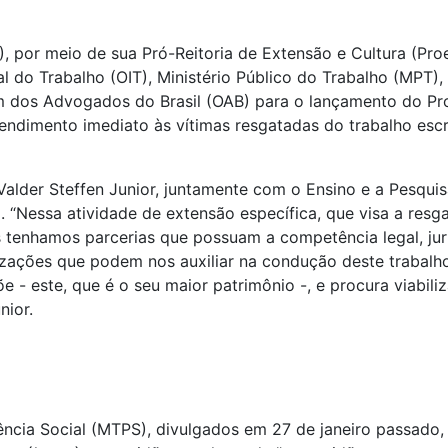
, por meio de sua Pró-Reitoria de Extensão e Cultura (Proex
l do Trabalho (OIT), Ministério Público do Trabalho (MPT),
m dos Advogados do Brasil (OAB) para o lançamento do Pro
endimento imediato às vítimas resgatadas do trabalho escr
alder Steffen Junior, juntamente com o Ensino e a Pesquisa
 . “Nessa atividade de extensão específica, que visa a res
 tenhamos parcerias que possuam a competência legal, juríd
zações que podem nos auxiliar na condução deste trabalho
e - este, que é o seu maior patrimônio -, e procura viabil
nior.
ência Social (MTPS), divulgados em 27 de janeiro passado,