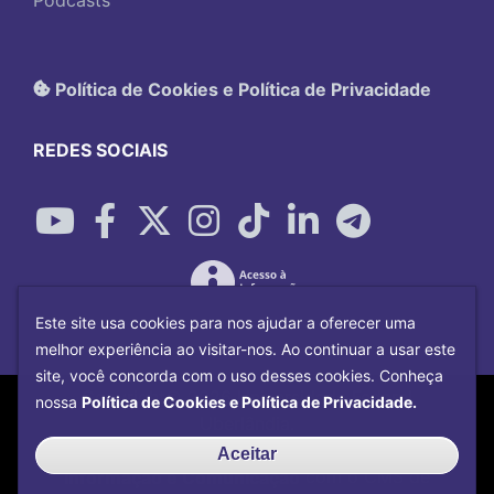
Podcasts
Política de Cookies e Política de Privacidade
REDES SOCIAIS
Este site usa cookies para nos ajudar a oferecer uma
melhor experiência ao visitar-nos. Ao continuar a usar este
site, você concorda com o uso desses cookies. Conheça
Copyright©
2026
Universidade Federal
nossa
Política de Cookies e Política de Privacidade.
Uberlândia.
Desenvolvido por
Centro de Tecnologia da
Aceitar
Informação e Comunicação
com o CMS de