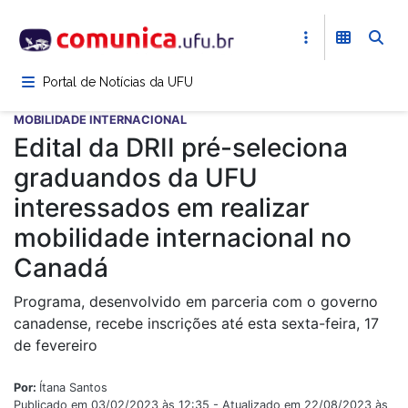
Pular
para
o
conteúdo
Portal de Notícias da UFU
principal
MOBILIDADE INTERNACIONAL
Edital da DRII pré-seleciona
graduandos da UFU
interessados em realizar
mobilidade internacional no
Canadá
Programa, desenvolvido em parceria com o governo
canadense, recebe inscrições até esta sexta-feira, 17
de fevereiro
Por:
Ítana Santos
Publicado em 03/02/2023 às 12:35 - Atualizado em 22/08/2023 às