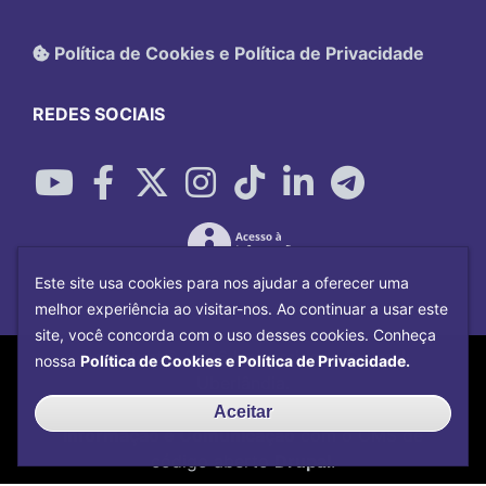
Política de Cookies e Política de Privacidade
REDES SOCIAIS
Este site usa cookies para nos ajudar a oferecer uma
melhor experiência ao visitar-nos. Ao continuar a usar este
site, você concorda com o uso desses cookies. Conheça
Copyright©
2026
Universidade Federal
nossa
Política de Cookies e Política de Privacidade.
Uberlândia.
Desenvolvido por
Centro de Tecnologia da
Aceitar
Informação e Comunicação
com o CMS de
código aberto
Drupal
.