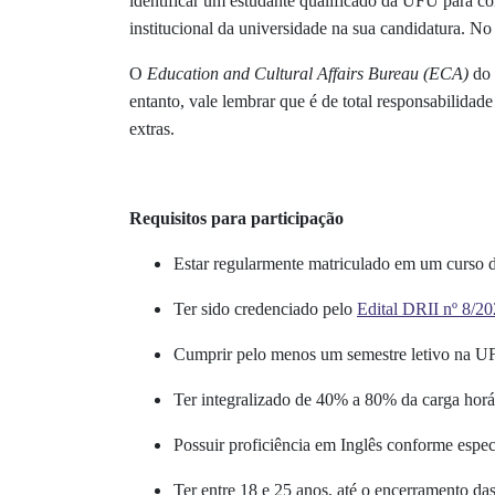
identificar um estudante qualificado da UFU para co
institucional da universidade na sua candidatura. N
O
Education and Cultural Affairs Bureau (ECA)
do 
entanto, vale lembrar que é de total responsabilidad
extras.
Requisitos para participação
Estar regularmente matriculado em um curso d
Ter sido credenciado pelo
Edital DRII nº 8/2
Cumprir pelo menos um semestre letivo na UF
Ter integralizado de 40% a 80% da carga horári
Possuir proficiência em Inglês conforme espec
Ter entre 18 e 25 anos, até o encerramento das