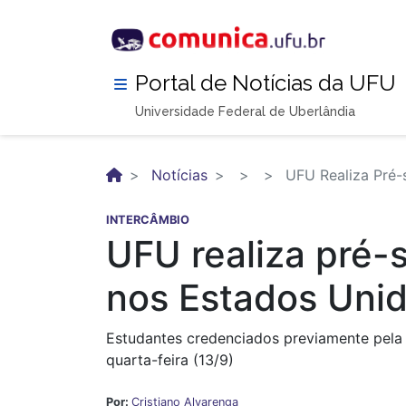
Pular
para
o
conteúdo
Portal de Notícias da UFU
principal
Universidade Federal de Uberlândia
Notícias
UFU Realiza Pré-
INTERCÂMBIO
UFU realiza pré-
nos Estados Uni
Estudantes credenciados previamente pela Di
quarta-feira (13/9)
Por:
Cristiano Alvarenga