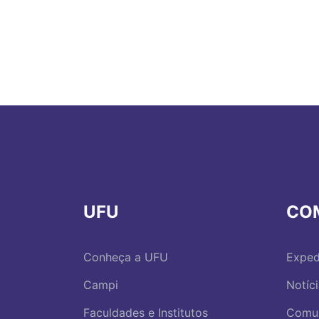
UFU
CO
Conheça a UFU
Exped
Campi
Notíc
Faculdades e Institutos
Comu