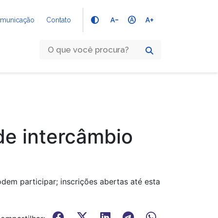
text_decrease
hdr_auto
text_increase
Comunicação
Contato
de intercâmbio
odem participar; inscrições abertas até esta