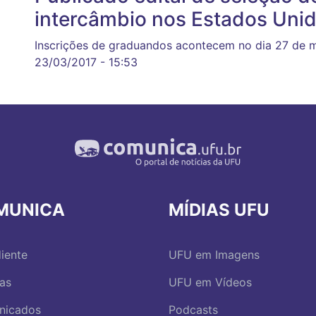
intercâmbio nos Estados Uni
Inscrições de graduandos acontecem no dia 27 de 
23/03/2017 - 15:53
MUNICA
MÍDIAS UFU
iente
UFU em Imagens
ias
UFU em Vídeos
nicados
Podcasts