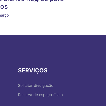
dos
março
SERVIÇOS
Solicitar divulgação
Reserva de espaço físico