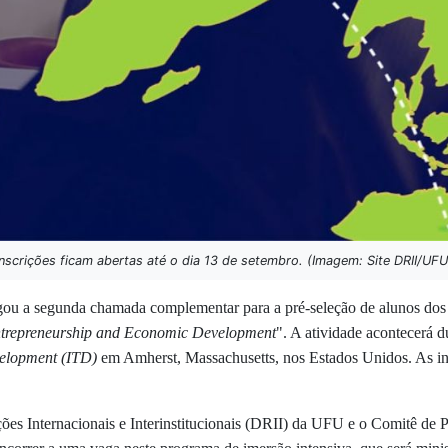
Inscrições ficam abertas até o dia 13 de setembro. (Imagem: Site DRII/UFU
ou a segunda chamada complementar para a pré-seleção de alunos dos c
ntrepreneurship and Economic Development
". A atividade acontecerá 
velopment (ITD)
em Amherst, Massachusetts, nos Estados Unidos. As ins
lações Internacionais e Interinstitucionais (DRII) da UFU e o Comitê d