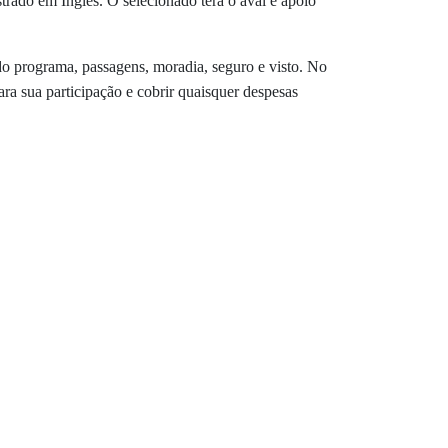
trado em Inglês. O selecionado terá o aval e apoio
o programa, passagens, moradia, seguro e visto. No
ara sua participação e cobrir quaisquer despesas