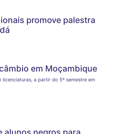
cionais promove palestra
adá
ercâmbio em Moçambique
licenciaturas, a partir do 5º semestre em
e alunos negros para