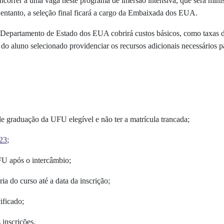
ncorrer a uma vaga neste programa de imersão intensiva, que será minis
o entanto, a seleção final ficará a cargo da Embaixada dos EUA.
Departamento de Estado dos EUA cobrirá custos básicos, como taxas d
e do aluno selecionado providenciar os recursos adicionais necessários p
e graduação da UFU elegível e não ter a matrícula trancada;
023
;
U após o intercâmbio;
a do curso até a data da inscrição;
ificado;
 inscrições.