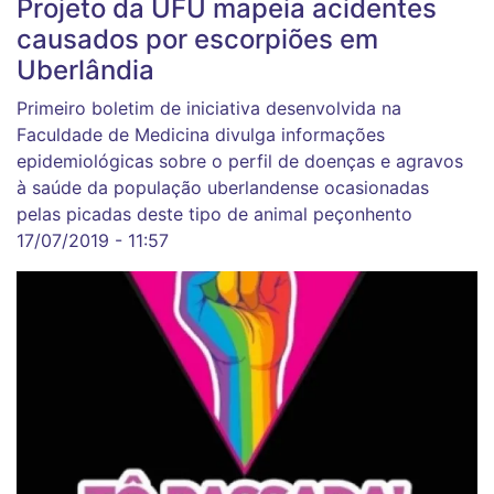
Projeto da UFU mapeia acidentes
causados por escorpiões em
Uberlândia
Primeiro boletim de iniciativa desenvolvida na
Faculdade de Medicina divulga informações
epidemiológicas sobre o perfil de doenças e agravos
à saúde da população uberlandense ocasionadas
pelas picadas deste tipo de animal peçonhento
17/07/2019 - 11:57