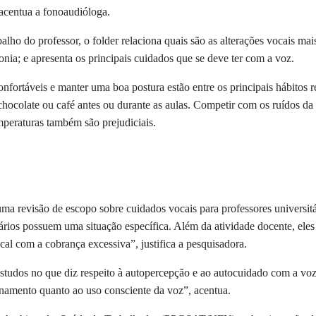
 acentua a fonoaudióloga.
alho do professor, o folder relaciona quais são as alterações vocais m
fonia; e apresenta os principais cuidados que se deve ter com a voz.
nfortáveis e manter uma boa postura estão entre os principais hábitos 
 chocolate ou café antes ou durante as aulas. Competir com os ruídos da 
mperaturas também são prejudiciais.
ma revisão de escopo sobre cuidados vocais para professores universit
rios possuem uma situação específica. Além da atividade docente, eles r
l com a cobrança excessiva”, justifica a pesquisadora.
tudos no que diz respeito à autopercepção e ao autocuidado com a voz p
inamento quanto ao uso consciente da voz”, acentua.