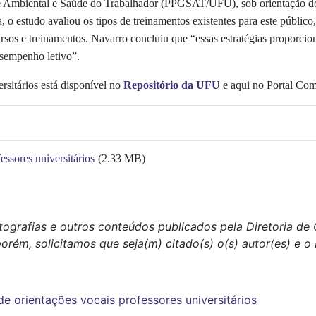
Ambiental e Saúde do Trabalhador (PPGSAT/UFU), sob orientação do 
, o estudo avaliou os tipos de treinamentos existentes para este públi
ursos e treinamentos. Navarro concluiu que “essas estratégias proporcio
sempenho letivo”.
rsitários
está disponível no
Repositório da UFU
e aqui no Portal Com
essores universitários
(2.33 MB)
tografias e outros conteúdos publicados pela Diretoria d
porém, solicitamos que seja(m) citado(s) o(s) autor(es) e 
de
orientações vocais
professores universitários