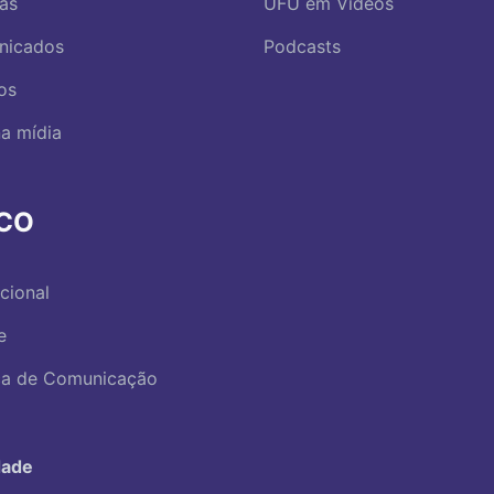
ias
UFU em Vídeos
nicados
Podcasts
os
a mídia
RCO
ucional
e
ica de Comunicação
dade