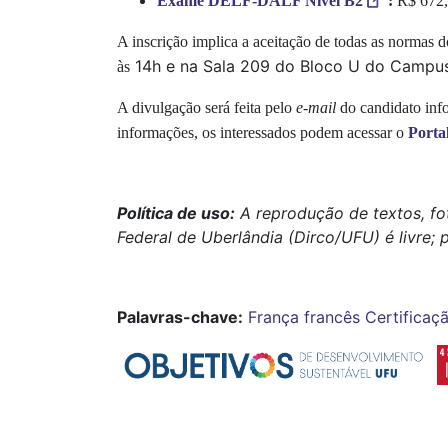
Exame DELF-DALF Nível B2
:
R$ 672,
A inscrição implica a aceitação de todas as normas d
14h e na Sala 209 do Bloco U do Campu
às
A divulgação será feita pelo
e-mail
do candidato inf
informações, os interessados podem acessar o
Portal
Política de uso:
A reprodução de textos, fo
Federal de Uberlândia (Dirco/UFU) é livre; 
Palavras-chave:
França
francês
Certificaç