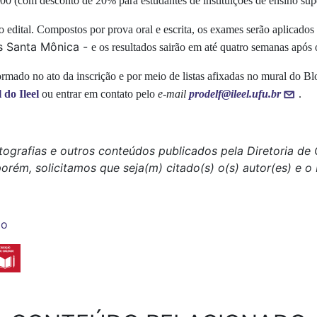
00 (com desconto de 20% para estudantes de instituições de ensino sup
o edital. Compostos por prova oral e escrita, os exames serão aplicados
s Santa Mônica -
e os resultados sairão em até quatro semanas após 
ormado no ato da inscrição e por meio de listas afixadas no mural do
 do Ileel
ou entrar em contato pelo
e-mail
prodelf@ileel.ufu.br
.
tografias e outros conteúdos publicados pela Diretoria d
porém, solicitamos que seja(m) citado(s) o(s) autor(es) e 
ão