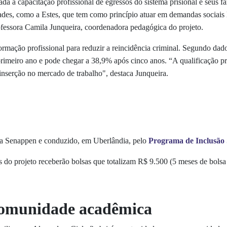
tada à capacitação profissional de egressos do sistema prisional e seus
ades, como a Estes, que tem como princípio atuar em demandas sociais lo
fessora Camila Junqueira, coordenadora pedagógica do projeto.
 formação profissional para reduzir a reincidência criminal. Segundo d
rimeiro ano e pode chegar a 38,9% após cinco anos. “A qualificação pro
reinserção no mercado de trabalho", destaca Junqueira.
pela Senappen e conduzido, em Uberlândia, pelo
Programa de Inclusão S
s do projeto receberão bolsas que totalizam R$ 9.500 (5 meses de bols
comunidade acadêmica