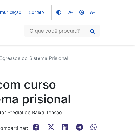
text_decrease
hdr_auto
text_increase
Comunicação
Contato
Egressos do Sistema Prisional
 com curso
ema prisional
dor Predial de Baixa Tensão
ompartilhar: