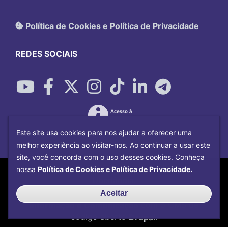
Política de Cookies e Política de Privacidade
REDES SOCIAIS
Este site usa cookies para nos ajudar a oferecer uma
melhor experiência ao visitar-nos. Ao continuar a usar este
site, você concorda com o uso desses cookies. Conheça
Copyright©
2026
Universidade Federal
nossa
Política de Cookies e Política de Privacidade.
Uberlândia.
Desenvolvido por
Centro de Tecnologia da
Aceitar
Informação e Comunicação
com o CMS de
código aberto
Drupal
.