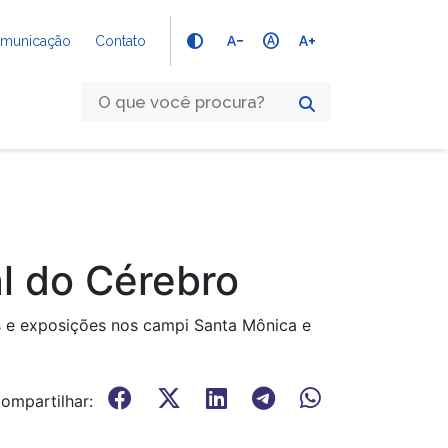
text_decrease
hdr_auto
text_increase
Comunicação
Contato
l do Cérebro
as e exposições nos campi Santa Mônica e
ompartilhar: