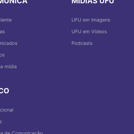
MUNICA
MÍDIAS UFU
iente
UFU em Imagens
ias
UFU em Vídeos
nicados
Podcasts
os
a mídia
RCO
ucional
e
ica de Comunicação