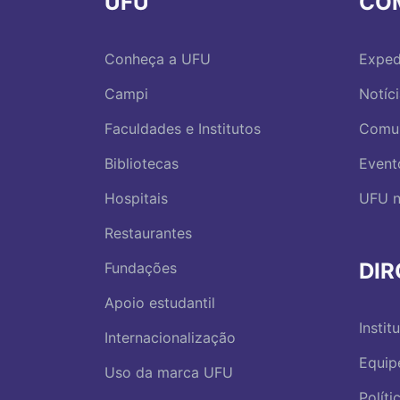
UFU
CO
Conheça a UFU
Exped
Campi
Notíc
Faculdades e Institutos
Comu
Bibliotecas
Event
Hospitais
UFU n
Restaurantes
DI
Fundações
Apoio estudantil
Instit
Internacionalização
Equip
Uso da marca UFU
Polít