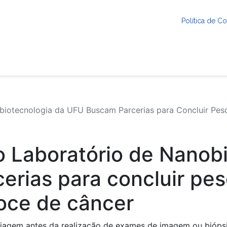
Política de 
iotecnologia da UFU Buscam Parcerias para Concluir Pes
 Laboratório de Nanobi
rias para concluir pes
oce de câncer
riagem antes da realização de exames de imagem ou bióps