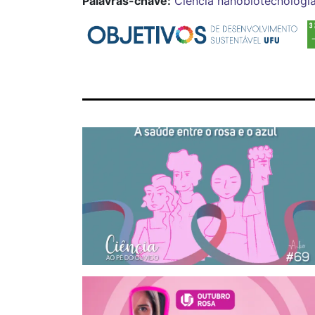
Palavras-chave:
Ciência
nanobiotecnologi