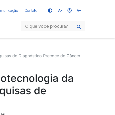
text_decrease
hdr_auto
text_increase
Comunicação
Contato
quisas de Diagnóstico Precoce de Câncer
otecnologia da
quisas de
ias