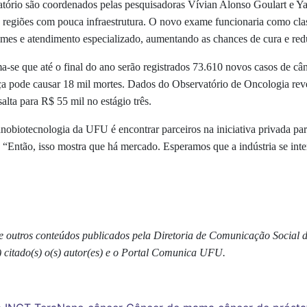
atório são coordenados pelas pesquisadoras Vívian Alonso Goulart e Ya
as regiões com pouca infraestrutura. O novo exame funcionaria como cla
mes e atendimento especializado, aumentando as chances de cura e red
ma-se que até o final do ano serão registrados 73.610 novos casos de 
a pode causar 18 mil mortes. Dados do Observatório de Oncologia reve
alta para R$ 55 mil no estágio três.
anobiotecnologia da UFU é encontrar parceiros na iniciativa privada par
o. “Então, isso mostra que há mercado. Esperamos que a indústria se in
s e outros conteúdos publicados pela Diretoria de Comunicação Social
) citado(s) o(s) autor(es) e o Portal Comunica UFU.