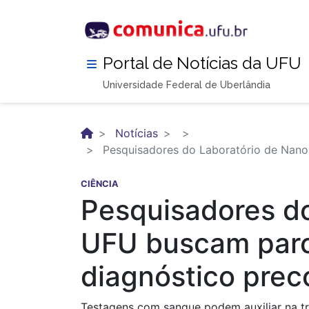
Pular
para
o
conteúdo
Portal de Notícias da UFU
principal
Universidade Federal de Uberlândia
Notícias
Pesquisadores do Laboratório de Nanob
CIÊNCIA
Pesquisadores do
UFU buscam parce
diagnóstico prec
Testagens com sangue podem auxiliar na t