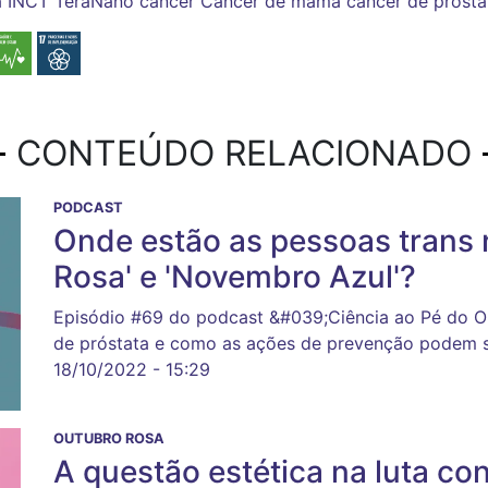
a
INCT TeraNano
câncer
Câncer de mama
câncer de prósta
CONTEÚDO RELACIONADO
PODCAST
Onde estão as pessoas trans
Rosa' e 'Novembro Azul'?
Episódio #69 do podcast &#039;Ciência ao Pé do O
de próstata e como as ações de prevenção podem se
18/10/2022 - 15:29
OUTUBRO ROSA
A questão estética na luta c