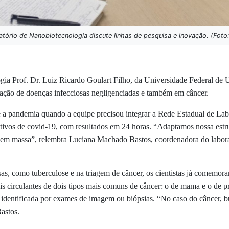
tório de Nanobiotecnologia discute linhas de pesquisa e inovação. (Fot
gia Prof. Dr. Luiz Ricardo Goulart Filho, da Universidade Federal de
ficação de doenças infecciosas negligenciadas e também em câncer.
e a pandemia quando a equipe precisou integrar a Rede Estadual de La
sitivos de covid-19, com resultados em 24 horas. “Adaptamos nossa estr
ão em massa”, relembra Luciana Machado Bastos, coordenadora do labora
sas, como tuberculose e na triagem de câncer, os cientistas já comem
s circulantes de dois tipos mais comuns de câncer: o de mama e o de pró
 identificada por exames de imagem ou biópsias. “No caso do câncer,
Bastos.