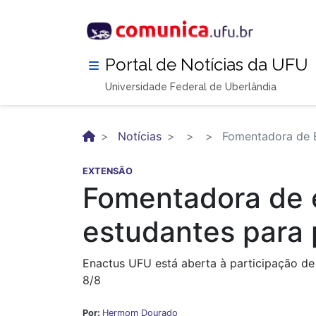
Pular
para
o
conteúdo
Portal de Notícias da UFU
principal
Universidade Federal de Uberlândia
Notícias
Fomentadora de E
EXTENSÃO
Fomentadora de 
estudantes para 
Enactus UFU está aberta à participação de
8/8
Por:
Hermom Dourado