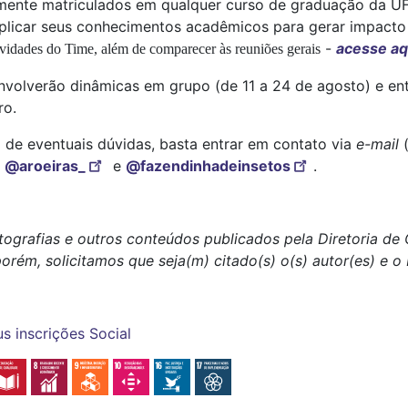
armente matriculados em qualquer curso de graduação da 
licar seus conhecimentos acadêmicos para gerar impacto s
-
acesse aq
tividades do Time, além de comparecer às reuniões gerais
volverão dinâmicas em grupo (de 11 a 24 de agosto) e ent
ro.
 de eventuais dúvidas, basta entrar em contato via
e-mail
:
@aroeiras_
e
@fazendinhadeinsetos
.
tografias e outros conteúdos publicados pela Diretoria d
porém, solicitamos que seja(m) citado(s) o(s) autor(es) e 
us
inscrições
Social