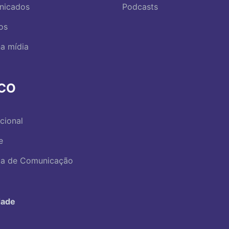
nicados
Podcasts
os
a mídia
RCO
ucional
e
ica de Comunicação
dade