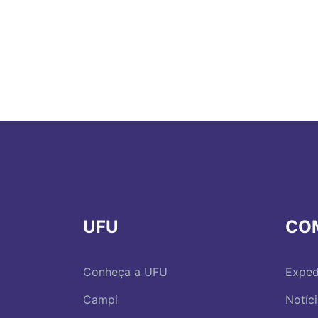
UFU
CO
Conheça a UFU
Exped
Campi
Notíc