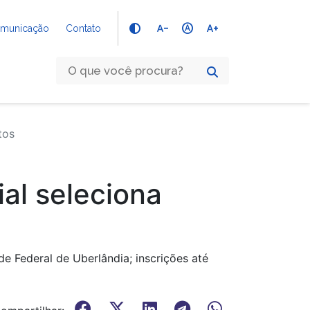
text_decrease
hdr_auto
text_increase
Comunicação
Contato
tos
al seleciona
e Federal de Uberlândia; inscrições até