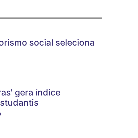
ismo social seleciona
s' gera índice
studantis
)