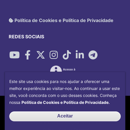
Política de Cookies e Política de Privacidade
REDES SOCIAIS
Este site usa cookies para nos ajudar a oferecer uma
melhor experiência ao visitar-nos. Ao continuar a usar este
site, você concorda com o uso desses cookies. Conheça
Copyright©
2026
Universidade Federal
nossa
Política de Cookies e Política de Privacidade.
Uberlândia.
Desenvolvido por
Centro de Tecnologia da
Aceitar
Informação e Comunicação
com o CMS de
código aberto
Drupal
.