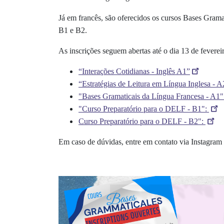
Já em francês, são oferecidos os cursos Bases Gram
B1 e B2.
As inscrições seguem abertas até o dia 13 de feverei
“Interações Cotidianas - Inglês A1”
“Estratégias de Leitura em Língua Inglesa - A
"Bases Gramaticais da Língua Francesa - A1
"Curso Preparatório para o DELF - B1":
Curso Preparatório para o DELF - B2":
Em caso de dúvidas, entre em contato via Instagram 