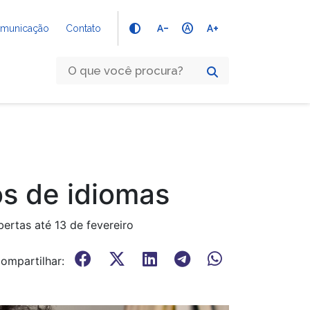
text_decrease
hdr_auto
text_increase
Comunicação
Contato
os de idiomas
bertas até 13 de fevereiro
ompartilhar: