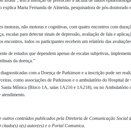
 Brasil”, tem a intenção de preencher a lacuna de dados epidemiológic
omo explica Maria Fernanda de Almeida, pesquisadora de pós-doutorad
ões motoras, não motoras e cognitivas, com quatro encontros com duraç
, escalas para detectar sinais de depressão, avaliação de fala e aplicaç
 encontros, todos os participantes recebem um relatório das avaliações
ente de estudos que dependem apenas de escalas subjetivas, implementa
ardinais da doença.”
diagnosticadas com a Doença de Parkinson e a inscrição pode ser real
 parceiras, como associações de Parkinson e o ambulatório do Hospital 
us Santa Mônica (Bloco 1A, salas 1A216 e 1A218), ou no Ambulatório
e atendimento.
s e outros conteúdos publicados pela Diretoria de Comunicação Social
 citado(s) o(s) autor(es) e o Portal Comunica.