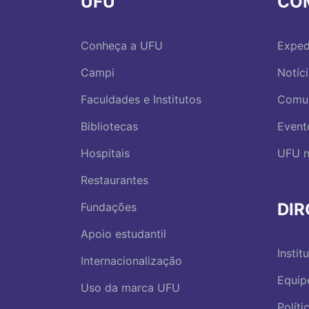
UFU
CO
Conheça a UFU
Exped
Campi
Notíc
Faculdades e Institutos
Comu
Bibliotecas
Event
Hospitais
UFU n
Restaurantes
DI
Fundações
Apoio estudantil
Instit
Internacionalização
Equip
Uso da marca UFU
Polít