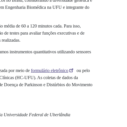
os no Brasil, considerando a diversidade genética e
o em Engenharia Biomédica na UFU e integrante do
ão média de 60 a 120 minutos cada. Para isso,
ão de testes para avaliar funções executivas e de
 realizadas.
mos instrumentos quantitativos utilizando sensores
izada por meio de
formulário eletrônico
ou pelo
de Clínicas (HC-UFU). As coletas de dados da
 de Doença de Parkinson e Distúrbios do Movimento
 da Universidade Federal de Uberlândia