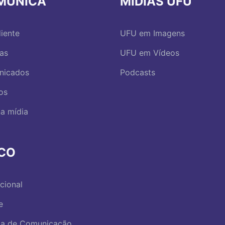
MUNICA
MÍDIAS UFU
iente
UFU em Imagens
ias
UFU em Vídeos
nicados
Podcasts
os
a mídia
RCO
ucional
e
ica de Comunicação