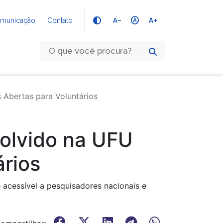
text_decrease
hdr_auto
text_increase
Comunicação
Contato
Abertas para Voluntários
olvido na UFU
ários
 acessível a pesquisadores nacionais e