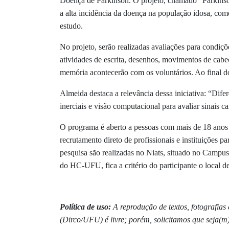
Doença de Parkinson. O projeto, chamado “Parkinson
a alta incidência da doença na população idosa, c
estudo.
No projeto, serão realizadas avaliações para condiç
atividades de escrita, desenhos, movimentos de cabeça
memória acontecerão com os voluntários. Ao final dos
Almeida destaca a relevância dessa iniciativa: “
Difer
inerciais e visão computacional para avaliar sinais c
O programa é aberto a pessoas com mais de 18 anos 
recrutamento direto de profissionais e instituições
pesquisa são realizadas no Niats, situado no Camp
do HC-UFU, fica a critério do participante o local d
Política de uso:
A reprodução de textos, fotografia
(Dirco/UFU) é livre; porém, solicitamos que seja(m)