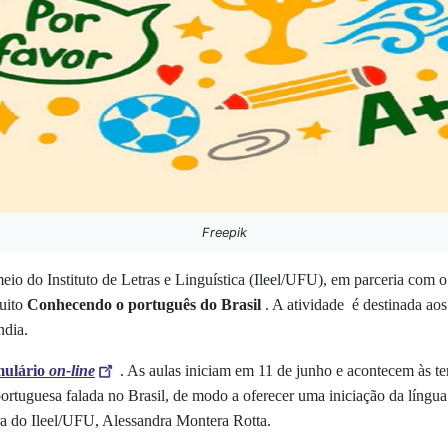
Freepik
io do Instituto de Letras e Linguística (Ileel/UFU), em parceria com
tuito
Conhecendo o português do Brasil
. A atividade é destinada aos
ndia.
mulário
on-line
. As aulas iniciam em 11 de junho e acontecem às ter
portuguesa falada no Brasil, de modo a oferecer uma iniciação da língu
ora do Ileel/UFU, Alessandra Montera Rotta.