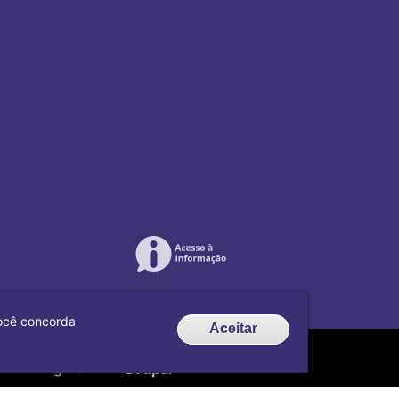
 você concorda
Aceitar
de código aberto
Drupal
.