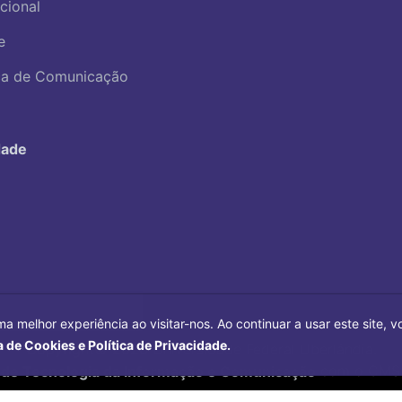
ucional
e
ica de Comunicação
dade
ma melhor experiência ao visitar-nos. Ao continuar a usar este site,
a de Cookies e Política de Privacidade.
Copyright©
2026
Universidade Federal Uberlândia.
 de Tecnologia da Informação e Comunicação
com o CMS 