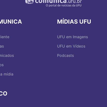
MUNICA
MÍDIAS UFU
iente
UFU em Imagens
ias
UFU em Vídeos
nicados
Podcasts
os
a mídia
RCO