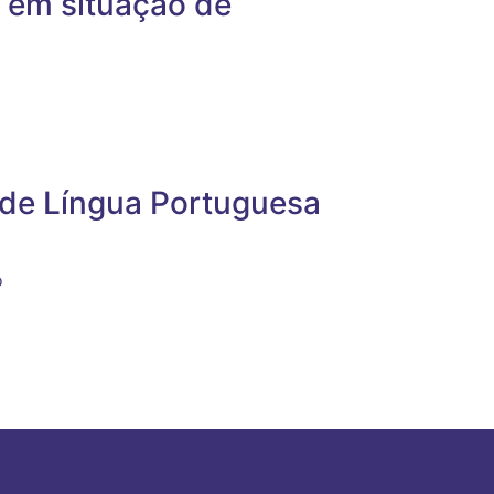
 em situação de
 de Língua Portuguesa
o