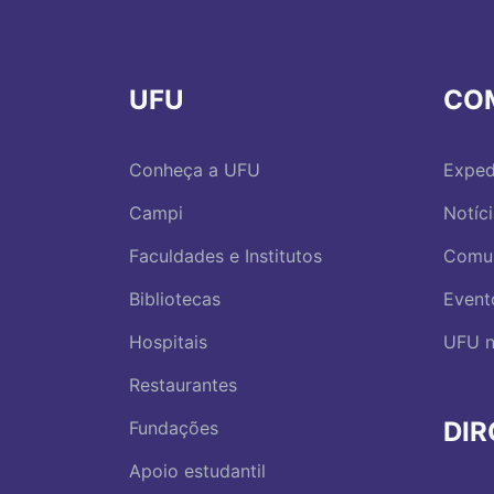
UFU
CO
Conheça a UFU
Exped
Campi
Notíc
Faculdades e Institutos
Comu
Bibliotecas
Event
Hospitais
UFU n
Restaurantes
DI
Fundações
Apoio estudantil