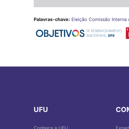
Palavras-chave:
Eleição Comissão Interna
UFU
CO
Conheça a UFU
Exped