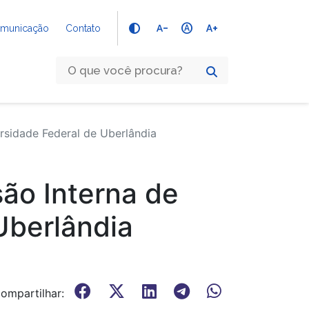
text_decrease
hdr_auto
text_increase
Comunicação
Contato
rsidade Federal de Uberlândia
são Interna de
Uberlândia
ompartilhar: