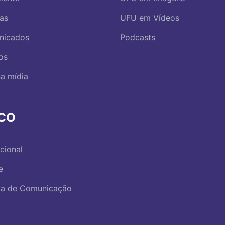
ias
UFU em Vídeos
nicados
Podcasts
os
a mídia
RCO
ucional
e
ica de Comunicação