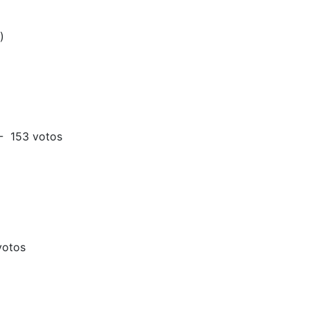
)
 - 153 votos
votos