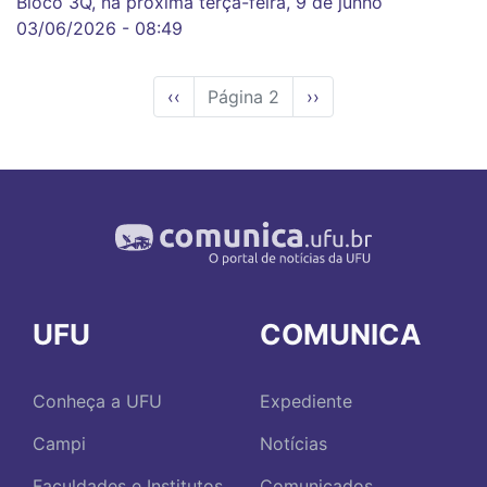
Bloco 3Q, na próxima terça-feira, 9 de junho
03/06/2026 - 08:49
Página
‹‹
Página 2
Próxima
››
anterior
página
UFU
COMUNICA
Conheça a UFU
Expediente
Campi
Notícias
Faculdades e Institutos
Comunicados