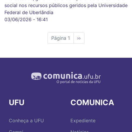
social nos recursos públicos geridos pela Universidade
Federal de Uberlândia
03/06/2026 - 16:41
Página 1
Próxima
››
página
UFU
COMUNICA
Conheça a UFU
Expediente