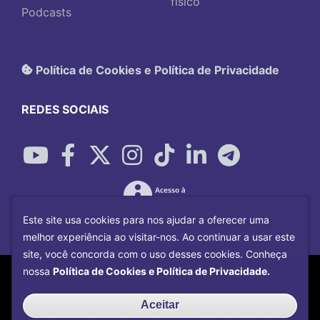
físico
Podcasts
Política de Cookies e Política de Privacidade
REDES SOCIAIS
Este site usa cookies para nos ajudar a oferecer uma
melhor experiência ao visitar-nos. Ao continuar a usar este
site, você concorda com o uso desses cookies. Conheça
Copyright©
2026
Universidade Federal
nossa
Política de Cookies e Política de Privacidade.
Uberlândia.
Desenvolvido por
Centro de Tecnologia da
Aceitar