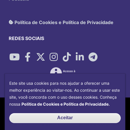
Política de Cookies e Política de Privacidade
REDES SOCIAIS
Este site usa cookies para nos ajudar a oferecer uma
melhor experiência ao visitar-nos. Ao continuar a usar este
site, você concorda com o uso desses cookies. Conheça
Copyright©
2026
Universidade Federal
nossa
Política de Cookies e Política de Privacidade.
Uberlândia.
Desenvolvido por
Centro de Tecnologia da
Aceitar
Informação e Comunicação
com o CMS de