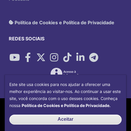
Política de Cookies e Política de Privacidade
REDES SOCIAIS
Este site usa cookies para nos ajudar a oferecer uma
melhor experiência ao visitar-nos. Ao continuar a usar este
site, você concorda com o uso desses cookies. Conheça
Copyright©
2026
Universidade Federal
nossa
Política de Cookies e Política de Privacidade.
Uberlândia.
Desenvolvido por
Centro de Tecnologia da
Aceitar
Informação e Comunicação
com o CMS de